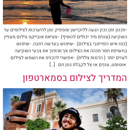
-תכנון זמן נכון הגעה ללוקיישן ומספיק זמן להיערכות לצילומים עד
השקיעה.(עננים מיד יכולים להוסיף). -מציאת אובייקט צילום מעניין
(כמו איש הפריסבי בצילום). -שימוש בעדשה רחבה. -שימוש
בחשיפת חסר תכהה את הצילום אך תהפוך את צבעי השקיעה
לעזים יותר. ( הדמות צללית). -אפשרי להכניס את השמש לצילום.
אוטומט, עננים או צל לקבלת גוון חם . […]
המדריך לצילום בסמארטפון