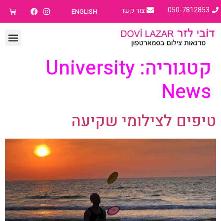
050-7812853
צור קשר
ENGLISH
קטגוריה:
University
News
טיפים לצילומי שקיעה