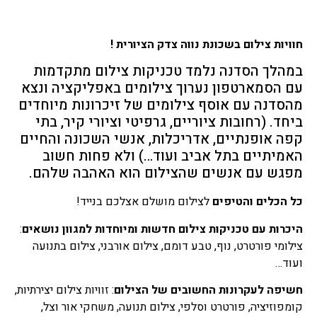
חוויות צילום בשכונת נווה צדק הציורית !
במהלך הסדנה נלמד טכניקות צילום מתקדמות
עם הסמארטפון נערוך צילומים באפליקציה ונצא
מהסדנה עם אוסף צילומים של זיכרונות מיוחדים
ביחד. (רחובות ציוריים, גרפיטי וציורי קיר, בתי
קפה אופנתיים, אדריכלות, אנשי השכונה והחיים
האמיתיים בתל אביב ועוד…) ולא פחות חשוב
מפגש עם אנשים שהצילום הוא האהבה שלהם.
כל הכלים והטיפים
לצילום מושלם אצלכם בנייד!
היכרות עם טכניקות צילום חדשות ומיוחדות למגוון נושאים
:
צילומי פורטרט, נוף, טבע דומם, צילום אורבני, צילום בתנועה
ועוד…
חשיפה לעקרונות החשובים של הצילום
: זוויות צילום יצירתיות,
קומפוזיציה, פורטרט וסלפי, צילום תנועה, משחקי אור וצל,