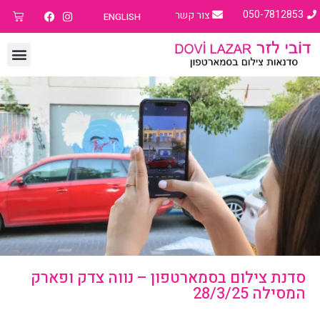
050-7812853
צור קשר
ENGLISH
סדנת צילום בסמארטפון – נווה צדק ופארק
המסילה 28/3/25