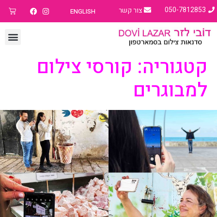
050-7812853
צור קשר
ENGLISH
קטגוריה:
קורסי צילום
למבוגרים