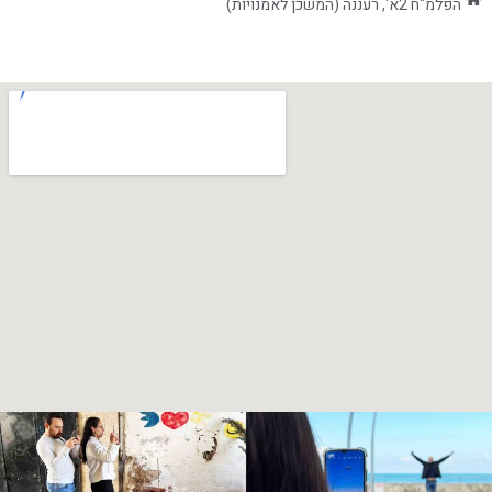
הפלמ"ח 2א', רעננה (המשכן לאמנויות)