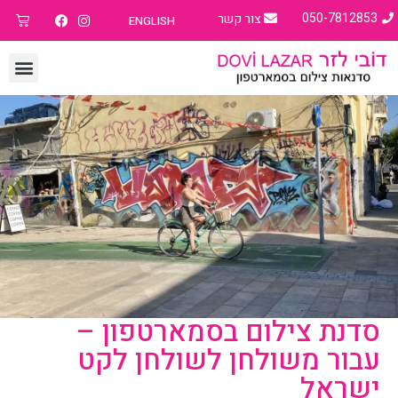
050-7812853
צור קשר
ENGLISH
סדנת צילום בסמארטפון –
עבור משולחן לשולחן לקט
ישראל