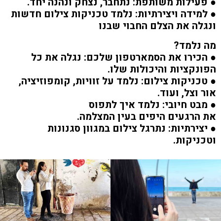
● פעילות משותפת: נתחבר, נצחק ונהנה יחד.
● למידה ויצירתיות: נלמד טכניקות צילום חדשות
ונגלה את הצלם החבוי שבנו
מה נלמד?
● הכירו את הסמארטפון שלכם: נגלה את כל
הפונקציות והיכולות שלו.
● טכניקות צילום: נלמד על זוויות, קומפוזיציה,
אור וצל, ועוד.
● מבט חיובי: נלמד איך לתפוס
את הרגעים היפים בעין המצלמה.
● יצירתיות: נתרגל צילום במגוון סגנונות
וטכניקות.