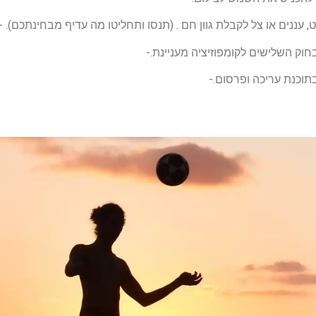
ננים או צל לקבלת גוון חם . (תנסו ותחליטו מה עדיף מבחינתכם). -white balance-
חוק השלישים לקומפוזיציה מעניינת.-
תוכנת עריכה ופרסום.-